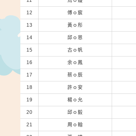
11
烏ｏ嫙
12
傅ｏ宸
13
黃ｏ彤
14
邱ｏ恩
15
古ｏ帆
16
余ｏ鳳
17
蔡ｏ辰
18
許ｏ安
19
楊ｏ允
20
邱ｏ毅
21
周ｏ翰