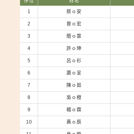
序位
姓名
1
蔡ｏ安
2
曾ｏ宏
3
簡ｏ霏
4
許ｏ珅
5
呂ｏ衫
6
蕭ｏ呈
7
陳ｏ茹
8
吳ｏ橙
9
楊ｏ霖
10
黃ｏ辰