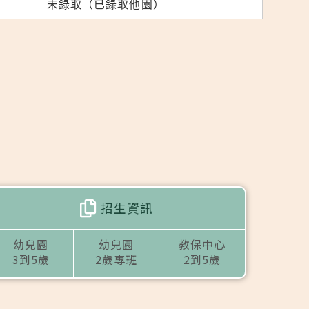
未錄取（已錄取他園）
招生資訊
幼兒園
幼兒園
教保中心
3到5歲
2歲專班
2到5歲