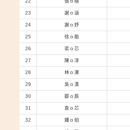
22
張ｏ晴
23
謝ｏ涵
24
謝ｏ妤
25
徐ｏ勛
26
梁ｏ芯
27
陳ｏ淳
28
林ｏ澤
29
吳ｏ漢
30
鄒ｏ辰
31
袁ｏ芯
32
鍾ｏ珀