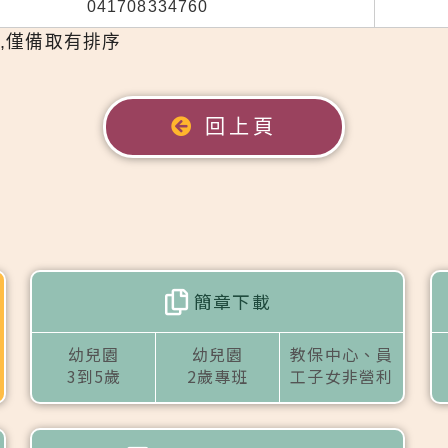
041708334760
,僅備取有排序
回上頁
簡章下載
幼兒園
幼兒園
教保中心、員
3到5歲
2歲專班
工子女非營利