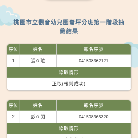
桃園市立觀音幼兒園崙坪分班第一階段抽
籤結果
序位
姓名
報名序號
1
張ｏ瑄
041508362121
錄取情形
正取(報到成功)
序位
姓名
報名序號
2
彭ｏ閔
041508365320
錄取情形