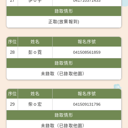
27
伊ｏ宇
041710371433
錄取情形
正取(放棄報到)
序位
姓名
報名序號
28
彭ｏ霓
041508561859
錄取情形
未錄取（已錄取他園）
序位
姓名
報名序號
29
柴ｏ宏
041509131796
錄取情形
未錄取（已錄取他園）